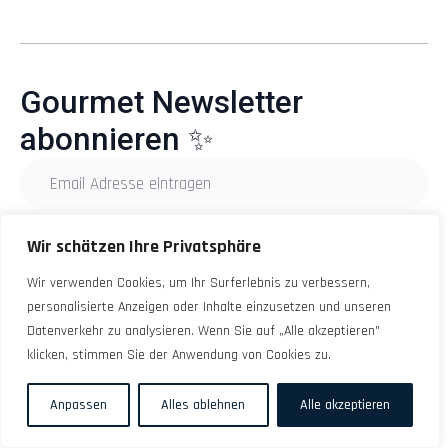
Gourmet Newsletter
abonnieren ✨
Email
Adresse
eintragen
*
Wir schätzen Ihre Privatsphäre
Anmelden
Wir verwenden Cookies, um Ihr Surferlebnis zu verbessern,
personalisierte Anzeigen oder Inhalte einzusetzen und unseren
Datenverkehr zu analysieren. Wenn Sie auf „Alle akzeptieren"
klicken, stimmen Sie der Anwendung von Cookies zu.
© 12Monate-12Sterne 2025. All Rights Reserved.
Impressum
Zahlungsarten
Widerruf
Datenschutz
AGB
Anpassen
Alles ablehnen
Alle akzeptieren
Vertrag widerrufen