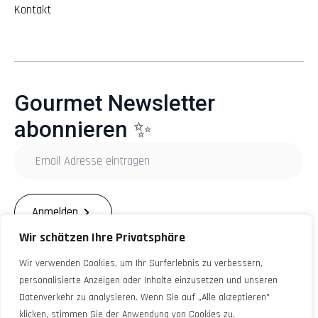
Kontakt
Gourmet Newsletter
abonnieren ✨
Email
Adresse
eintragen
*
Anmelden
Wir schätzen Ihre Privatsphäre
Wir verwenden Cookies, um Ihr Surferlebnis zu verbessern,
personalisierte Anzeigen oder Inhalte einzusetzen und unseren
Datenverkehr zu analysieren. Wenn Sie auf „Alle akzeptieren"
© 12Monate-12Sterne 2025. All Rights Reserved.
klicken, stimmen Sie der Anwendung von Cookies zu.
Impressum
Zahlungsarten
Widerruf
Datenschutz
AGB