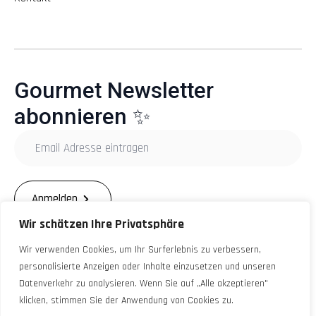
Gourmet Newsletter
abonnieren ✨
Email
Adresse
eintragen
*
Anmelden
Wir schätzen Ihre Privatsphäre
Wir verwenden Cookies, um Ihr Surferlebnis zu verbessern,
personalisierte Anzeigen oder Inhalte einzusetzen und unseren
Datenverkehr zu analysieren. Wenn Sie auf „Alle akzeptieren"
© 12Monate-12Sterne 2025. All Rights Reserved.
klicken, stimmen Sie der Anwendung von Cookies zu.
Impressum
Zahlungsarten
Widerruf
Datenschutz
AGB