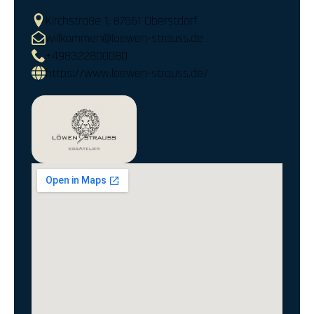
Kirchstraße 1, 87561 Oberstdorf
willkommen@loewen-strauss.de
+498322800080
https://www.loewen-strauss.de/