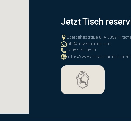
Jetzt Tisch reserv
Oberseitestraße 6, A-6992 Hirsch
info@travelcharme.com
+435517608520
https://www.travelcharme.com/if