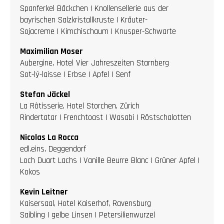
Spanferkel Bäckchen | Knollensellerie aus der
bayrischen Salzkristallkruste | Kräuter-
Sojacreme | Kimchischaum | Knusper-Schwarte
Maximilian Moser
Aubergine, Hotel Vier Jahreszeiten Starnberg
Sot-lý-laisse | Erbse | Apfel | Senf
Stefan Jäckel
La Rôtisserie, Hotel Storchen, Zürich
Rindertatar | Frenchtoast | Wasabi | Röstschalotten
Nicolas La Rocca
edl.eins, Deggendorf
Loch Duart Lachs | Vanille Beurre Blanc | Grüner Apfel |
Kokos
Kevin Leitner
Kaisersaal, Hotel Kaiserhof, Ravensburg
Saibling | gelbe Linsen | Petersilienwurzel