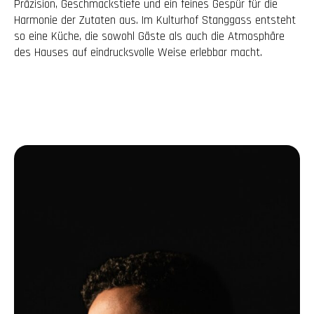
Präzision, Geschmackstiefe und ein feines Gespür für die
Harmonie der Zutaten aus. Im Kulturhof Stanggass entsteht
so eine Küche, die sowohl Gäste als auch die Atmosphäre
des Hauses auf eindrucksvolle Weise erlebbar macht.