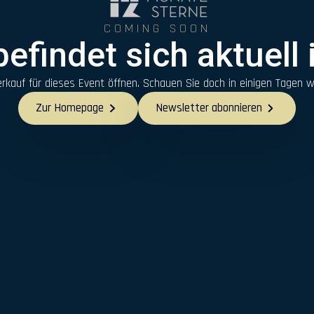
COMING SOON
DIE LOCATION
efindet sich aktuell
kauf für dieses Event öffnen. Schauen Sie doch in einigen Tagen w
Ticket sichern
Zur Homepage
Newsletter abonnieren