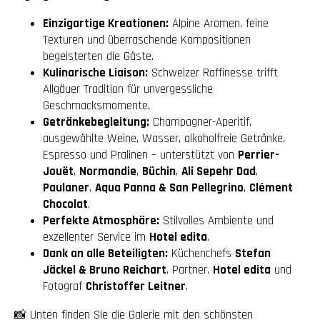
Einzigartige Kreationen:
Alpine Aromen, feine
Texturen und überraschende Kompositionen
begeisterten die Gäste.
Kulinarische Liaison:
Schweizer Raffinesse trifft
Allgäuer Tradition für unvergessliche
Geschmacksmomente.
Getränkebegleitung:
Champagner-Aperitif,
ausgewählte Weine, Wasser, alkoholfreie Getränke,
Espresso und Pralinen – unterstützt von
Perrier-
Jouët
,
Normandie
,
Büchin
,
Ali Sepehr Dad
,
Paulaner
,
Aqua Panna & San Pellegrino
,
Clément
Chocolat
.
Perfekte Atmosphäre:
Stilvolles Ambiente und
exzellenter Service im
Hotel edita
.
Dank an alle Beteiligten:
Küchenchefs
Stefan
Jäckel & Bruno Reichart
, Partner,
Hotel edita
und
Fotograf
Christoffer Leitner
.
📸 Unten finden Sie die Galerie mit den schönsten