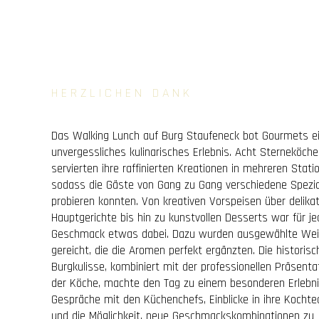
HERZLICHEN DANK
Das Walking Lunch auf Burg Staufeneck bot Gourmets e
unvergessliches kulinarisches Erlebnis. Acht Sterneköche
servierten ihre raffinierten Kreationen in mehreren Stati
sodass die Gäste von Gang zu Gang verschiedene Spezia
probieren konnten. Von kreativen Vorspeisen über delika
Hauptgerichte bis hin zu kunstvollen Desserts war für j
Geschmack etwas dabei. Dazu wurden ausgewählte We
gereicht, die die Aromen perfekt ergänzten. Die historisc
Burgkulisse, kombiniert mit der professionellen Präsenta
der Köche, machte den Tag zu einem besonderen Erlebni
Gespräche mit den Küchenchefs, Einblicke in ihre Kochte
und die Möglichkeit, neue Geschmackskombinationen zu