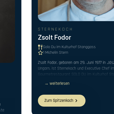
STERNEKOCH
Zsolt Fodor
Solo Du im Kulturhof Stanggass
1 Michelin Stern
Zsolt Fodor, geboren am 29. Juni 1977 in Jás
Ungarn, ist Sternekoch und Executive Chef i
Gourmetrestaurant SOLO DU im Kulturhof Stan
→ weiterlesen
Zum Spitzenkoch
a
ste