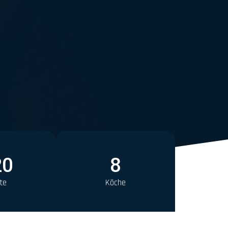
20
8
te
Köche