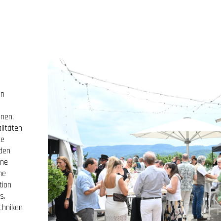
in
onen,
litäten
te
eden
ine
he
tion
s.
chniken